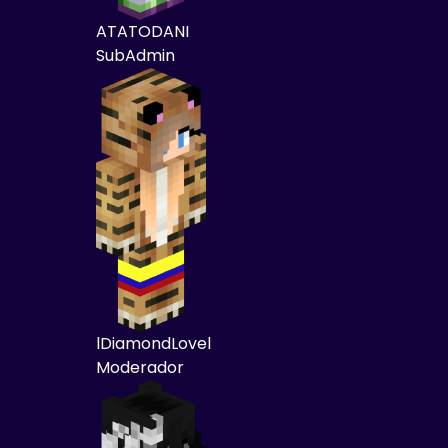
ATATODANI
SubAdmin
lDiamondLovel
Moderador